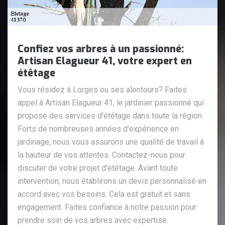
Confiez vos arbres à un passionné:
Artisan Elagueur 41, votre expert en
étêtage
Vous résidez à Lorges ou ses alentours? Faites
appel à Artisan Elagueur 41, le jardinier passionné qui
propose des services d'étêtage dans toute la région.
Forts de nombreuses années d'expérience en
jardinage, nous vous assurons une qualité de travail à
la hauteur de vos attentes. Contactez-nous pour
discuter de votre projet d'étêtage. Avant toute
intervention, nous établirons un devis personnalisé en
accord avec vos besoins. Cela est gratuit et sans
engagement. Faites confiance à notre passion pour
prendre soin de vos arbres avec expertise.