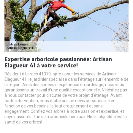
Expertise arboricole passionnée: Artisan
Elagueur 41 à votre service!
Résident à Lorges 41370, optez pour les services de Artisan
Elagueur 41, le jardinier spécialisé dans l'étêtage sur l'ensemble de
la région. Avec des années d'expérience en jardinage, nous vous
garantissons un travail d'une qualité exceptionnelle. N'hésitez pas
à nous contacter pour discuter de votre projet d'étêtage. Avant
toute intervention, nous établirons un devis personnalisé en
fonction de vos besoins, le tout gratuitement et sans
engagement. Confiez vos arbres à notre passion et expertise, et
soyez assurés d'un soin arboricole hors pair. Notre objectif c'est la
santé de vos arbres!