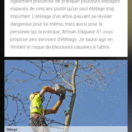
également préconisé de pratiquer plusieurs étêtages
espacés de cinq ans plutôt qu'un seul étêtage trop
important. L'étêtage d'un arbre pouvant se révéler
dangereux pour lui-même, mais aussi pour la
personne qui la pratique, Artisan Elagueur 41 vous
propose ses services d’étêtage. Je saurai agir en
limitant le risque de blessures causées à l'arbre.