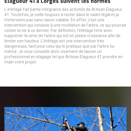
Elagueur 41 à Lorges suivent les normes
L’étêtage fait partie intégrante des activités de Artisan Elagueur
41. Toutefois, je veille toujours à rester dans le cadre légal et je
n’interviens pas sans raison valable. En effet, c’est une
intervention qui consiste à une mutilation de l’arbre, ce qui pourrait
coûter la vie à ce dernier. Par définition, l’étêtage rime avec
supprimer la cime de l’arbre qui est en pleine croissance afin de
limiter son hauteur. L’étêtage est une intervention très
dangereuse, tant pour celui qui le pratique que par l’arbre lui-
même. Je vous conseille donc vivement de laisser un
professionnel en élagage tel que Artisan Elagueur 41 prendre en
main votre projet.