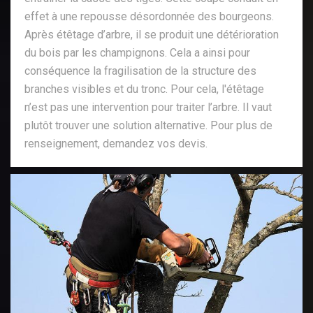
effet à une repousse désordonnée des bourgeons.
Après étêtage d’arbre, il se produit une détérioration
du bois par les champignons. Cela a ainsi pour
conséquence la fragilisation de la structure des
branches visibles et du tronc. Pour cela, l'étêtage
n’est pas une intervention pour traiter l’arbre. Il vaut
plutôt trouver une solution alternative. Pour plus de
renseignement, demandez vos devis.