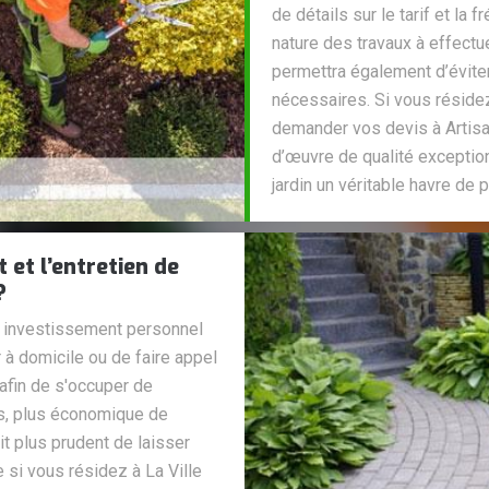
de détails sur le tarif et la
nature des travaux à effectu
permettra également d’évite
nécessaires. Si vous résidez
demander vos devis à Artisa
d’œuvre de qualité exception
jardin un véritable havre de p
et l’entretien de
?
n investissement personnel
r à domicile ou de faire appel
 afin de s'occuper de
es, plus économique de
ait plus prudent de laisser
 si vous résidez à La Ville