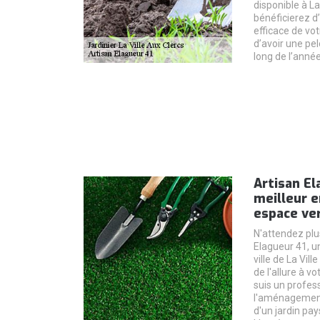
disponible à La
bénéficierez d’
efficace de vo
d’avoir une pe
long de l’année
Artisan El
meilleur e
espace ver
N'attendez plu
Elagueur 41, u
ville de La Vil
de l'allure à v
suis un profes
l'aménagement 
d'un jardin pa