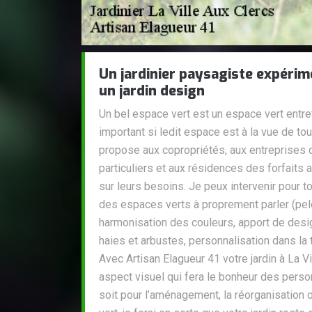
Un jardinier paysagiste expérim
un jardin design
Un bel espace vert est un espace vert entret
important si ledit espace est à la vue de tou
propose aux copropriétés, aux entreprises de
particuliers et aux résidences des forfaits
sur leurs besoins. Je peux intervenir pour to
des espaces verts à proprement parler (pe
harmonisation des couleurs, apport de design
haies et arbustes, personnalisation dans la 
Avec Artisan Elagueur 41 votre jardin à La V
aspect visuel qui fera le bonheur des pers
soit pour l’aménagement, la réorganisation o