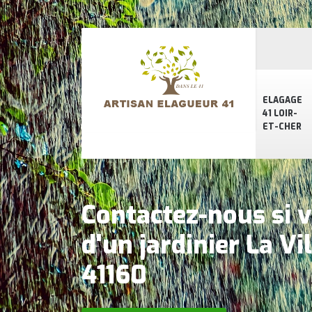
ELAGAGE
41 LOIR-
ET-CHER
Contactez-nous si 
d'un jardinier La Vi
41160