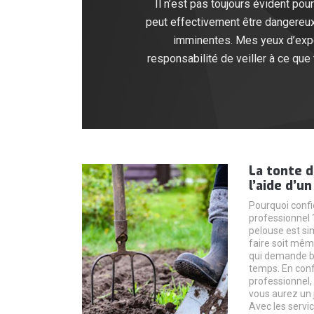
Il n’est pas toujours évident pou
peut effectivement être dangereux
imminentes. Mes yeux d’exper
responsabilité de veiller à ce qu
La tonte d
l’aide d’u
Pourquoi confi
professionnel ?
pelouse est si
faire soit mêm
qui demande b
temps. En confi
professionnel
vous aurez un 
Avec les servi