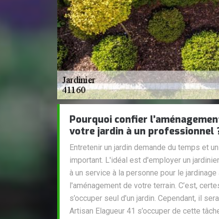
Pourquoi confier l’aménagement 
votre jardin à un professionnel 
Entretenir un jardin demande du temps et u
important. L'idéal est d'employer un jardinie
à un service à la personne pour le jardinage
l'aménagement de votre terrain. C’est, cert
s’occuper seul d’un jardin. Cependant, il ser
Artisan Elagueur 41 s’occuper de cette tâche