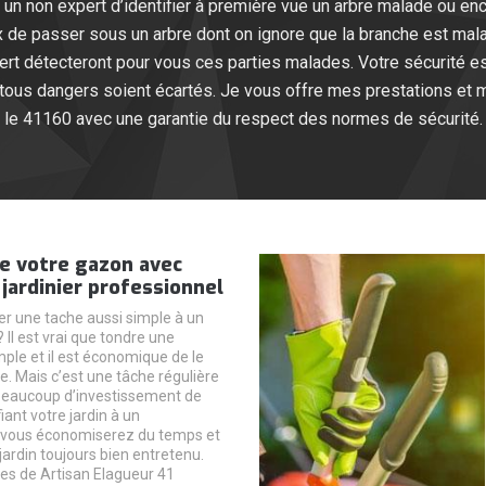
r un non expert d’identifier à première vue un arbre malade ou enco
 de passer sous un arbre dont on ignore que la branche est mal
t détecteront pour vous ces parties malades. Votre sécurité es
e tous dangers soient écartés. Je vous offre mes prestations et 
le 41160 avec une garantie du respect des normes de sécurité.
e votre gazon avec
n jardinier professionnel
er une tache aussi simple à un
 Il est vrai que tondre une
mple et il est économique de le
e. Mais c’est une tâche régulière
eaucoup d’investissement de
ant votre jardin à un
, vous économiserez du temps et
jardin toujours bien entretenu.
ces de Artisan Elagueur 41