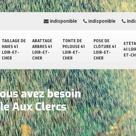
indisponible
indisponible
indi
TAILLAGE DE
ABATTAGE
TONTE DE
POSE DE
ETÊT
HAIES 41
ARBRES 41
PELOUSE 41
CLÔTURE 41
41 LOI
LOIR-ET-
LOIR-ET-
LOIR-ET-
LOIR-ET-
ET-CH
CHER
CHER
CHER
CHER
vous avez besoin
lle Aux Clercs