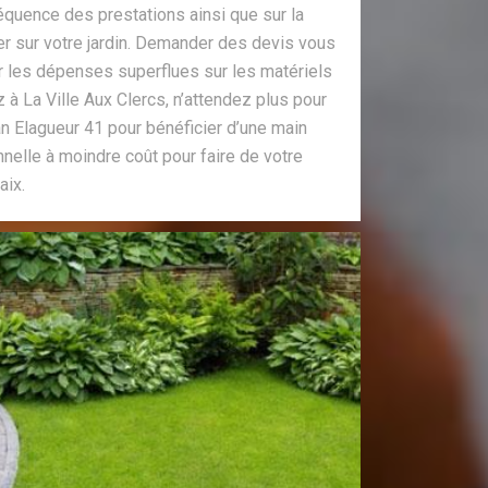
 fréquence des prestations ainsi que sur la
er sur votre jardin. Demander des devis vous
r les dépenses superflues sur les matériels
 à La Ville Aux Clercs, n’attendez plus pour
n Elagueur 41 pour bénéficier d’une main
nelle à moindre coût pour faire de votre
aix.