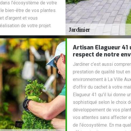
e dans l’écosystème de votre
le bien-être de vos plantes.
et d’argent et vous
réalisation de votre projet.
Artisan Elagueur 41 u
respect de notre en
Jardiner c’est aussi compren
prestation de qualité tout e
environnement à La Ville Aux
d'offrir du cachet à votre 
Elagueur 41 qu'il lui donne 
sophistiqué selon le choix d
développement de vos plante
vos attentes sans affecter e
de l’écosystème. En ma quali