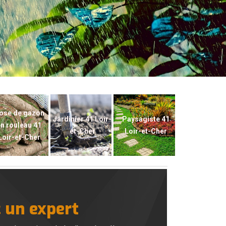
ose de gazon
Jardinier 41 Loir-
Paysagiste 41
n rouleau 41
et-Cher
Loir-et-Cher
Loir-et-Cher
c un expert