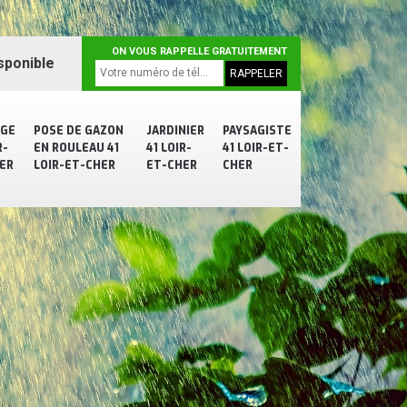
ON VOUS RAPPELLE GRATUITEMENT
sponible
AGE
POSE DE GAZON
JARDINIER
PAYSAGISTE
R-
EN ROULEAU 41
41 LOIR-
41 LOIR-ET-
ER
LOIR-ET-CHER
ET-CHER
CHER