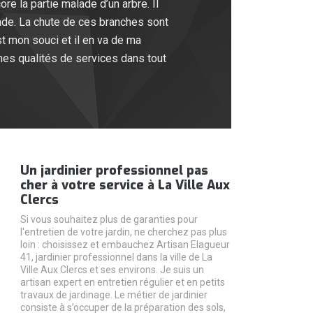
re la partie malade d’un arbre. Il
ade. La chute de ces branches sont
t mon souci et il en va de ma
mes qualités de services dans tout
Un jardinier professionnel pas
cher à votre service à La Ville Aux
Clercs
Si vous souhaitez plus de garanties pour
l'entretien de votre jardin, ne cherchez pas plus
loin : choisissez et embauchez Artisan Elagueur
41, jardinier professionnel dans la ville de La
Ville Aux Clercs et ses environs. Je suis un
artisan expert en entretien régulier et en petits
travaux de jardinage. Le métier de jardinier
consiste à s’occuper de la préparation des sols,