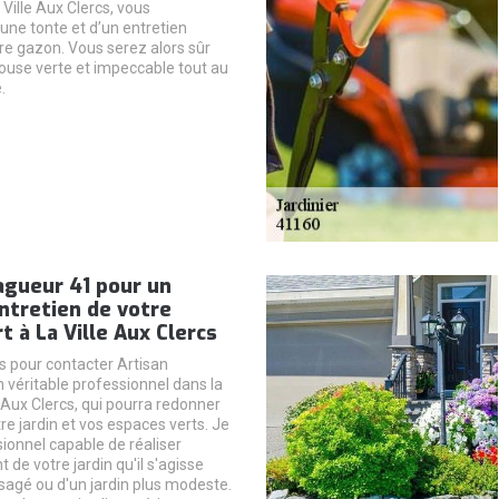
 Ville Aux Clercs, vous
une tonte et d’un entretien
tre gazon. Vous serez alors sûr
louse verte et impeccable tout au
.
agueur 41 pour un
ntretien de votre
t à La Ville Aux Clercs
s pour contacter Artisan
n véritable professionnel dans la
le Aux Clercs, qui pourra redonner
otre jardin et vos espaces verts. Je
sionnel capable de réaliser
de votre jardin qu'il s'agisse
ysagé ou d'un jardin plus modeste.