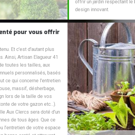
offrir un jardin respectant l
design innovant.
enté pour vous offrir
enu. Et c'est d'autant plus
s. Ainsi, Artisan Elagueur 41
 toutes les tailles, aux
 annuels personnalisés, basés
ut ce qui concerne l'entretien
louse, massif, désherbage,
 lors de la taille de vos
tonte de votre gazon etc…).
ille Aux Clercs sera doté d’un
onnes de tous âges. Que ce
u l’entretien de votre espace