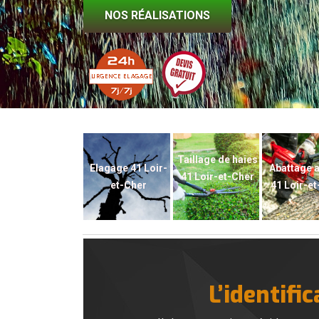
NOS RÉALISATIONS
Taillage de haies
Elagage 41 Loir-
Abattage 
41 Loir-et-Cher
et-Cher
41 Loir-e
L’identifi