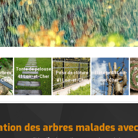
Tonte de pelouse
P
arbres
Pose de clôture
Etêtage 41 Loir-
41 Loir-et-Cher
e
t-Cher
41 Loir-et-Cher
et-Cher
cation des arbres malades ave