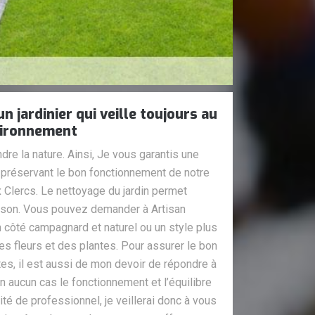
n jardinier qui veille toujours au
vironnement
dre la nature. Ainsi, Je vous garantis une
n préservant le bon fonctionnement de notre
 Clercs. Le nettoyage du jardin permet
maison. Vous pouvez demander à Artisan
un côté campagnard et naturel ou un style plus
es fleurs et des plantes. Pour assurer le bon
s, il est aussi de mon devoir de répondre à
n aucun cas le fonctionnement et l’équilibre
té de professionnel, je veillerai donc à vous