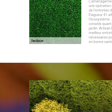
L'aménagement 
une opération 
de l'entretien 
Elagueur 41 afi
l‘écosystème. 
conseils quant 
jardin. Artisan
meilleur entret
nécessaires po
en bonne santé