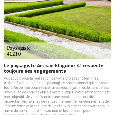
Le paysagiste Artisan Elagueur 41 respecte
toujours ses engagements
Vos soucis pour la réalisation de votre projet sont terminés.
Artisan Elagueur 41 est un paysagiste professionnel qui possède
toute l’expertise pour réaliser avec vous le jardin ou le parc de vos
rêves avec des prix flexibles à votre budget. Votre satisfaction est
mon objectif. Je vous fournirai une prestation de qualité
respectant les normes de l’environnement, le fonctionnement de
l’écosystème et la sécurité de vos lieux. Votre espace vert sera un
havre de paix mariant la fraicheur et les couleurs pour un