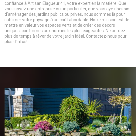
confiance à Artisan Elagueur 41, votre expert en la matière. Que
vous soyez une entreprise ou un particulier, que vous ayez besoin
d'aménager des jardins publics ou privés, nous sommes là pour
sublimer votre paysage à un coût abordable. Notre mission est de
mettre en valeur vos espaces verts et de créer des décors
uniques, conformes aux normes les plus exigeantes. Ne perdez
plus de temps à rêver de votre jardin idéal. Contactez-nous pour
plus d'infos!