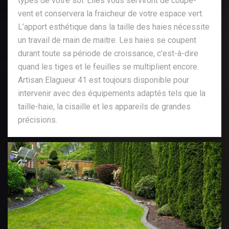
types de votre sol. Elles vous serviront de coupe-
vent et conservera la fraicheur de votre espace vert.
L’apport esthétique dans la taille des haies nécessite
un travail de main de maitre. Les haies se coupent
durant toute sa période de croissance, c'est-à-dire
quand les tiges et le feuilles se multiplient encore.
Artisan Elagueur 41 est toujours disponible pour
intervenir avec des équipements adaptés tels que la
taille-haie, la cisaille et les appareils de grandes
précisions.